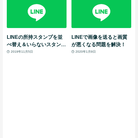
LINEの所持スタンプを並
LINEで画像を送ると画質
べ替え＆いらないスタンプ
が悪くなる問題を解決！
を削除して使いやすく整理
2019年11月5日
2020年1月9日
しよう！