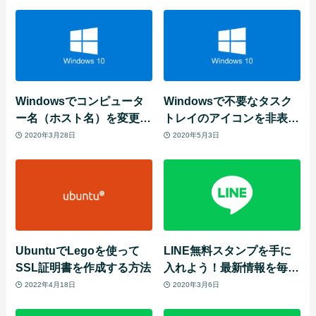
定をチェックしよう！
Windowsでコンピュータ
Windowsで不要なタスク
ー名（ホスト名）を変更す
トレイのアイコンを非表示
る方法
にする方法
2020年3月28日
2020年5月3日
UbuntuでLegoを使って
LINE無料スタンプを手に
SSL証明書を作成する方法
入れよう！最新情報を毎週
更新！隠しスタンプ情報
2022年4月18日
2020年3月6日
も！