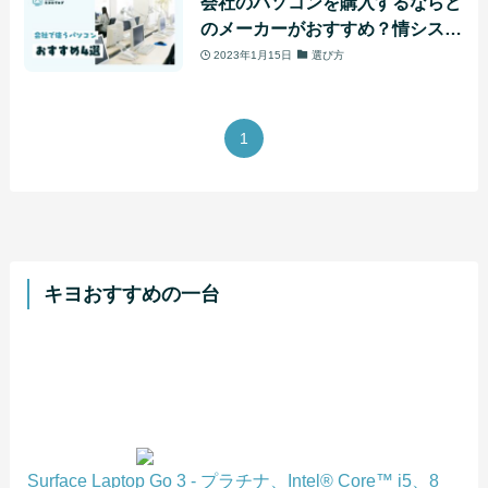
会社のパソコンを購入するならど
のメーカーがおすすめ？情シス歴
20年の経験から答えます
2023年1月15日
選び方
1
キヨおすすめの一台
Surface Laptop Go 3 - プラチナ、Intel® Core™ i5、8