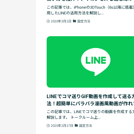
定ツールが起動！
この記事では、iPhoneの3DTouch（6s以降に搭
用したLINEの活用方法を解説し...
2020年3月1日
設定方法
LINEでコマ送りGIF動画を作成して送る
法！超簡単にパラパラ漫画風動画が作れ
う！
この記事では、LINEでコマ送りの動画を作成する
解説します。 トークルーム上...
2020年2月17日
設定方法