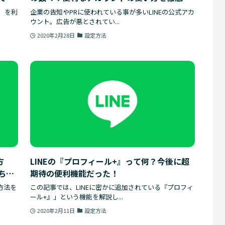
説！
載）を利
企業の告知やPRに使われている事が多いLINEの公式アカ
ウント。広告が悪とされてい...
2020年2月28日
設定方法
方
LINEの『プロフィール+』って何？今後に超
ちゃ
期待の便利機能だった！
方法を
この記事では、LINEに密かに追加されている『プロフィ
ール+』」という機能を解説し...
2020年2月11日
設定方法