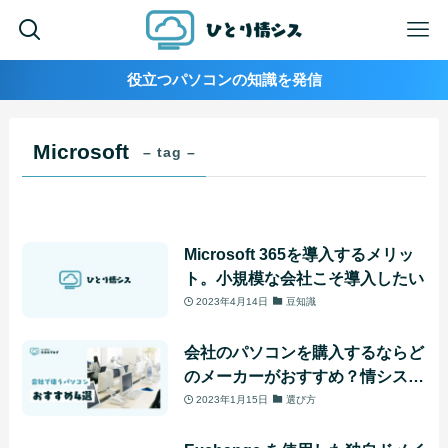
役立つパソコンの知識を発信
Microsoft
– tag –
Microsoft 365を導入するメリッ
ト。小規模な会社こそ導入したい
2023年4月14日
豆知識
会社のパソコンを購入するならど
のメーカーがおすすめ？情シス歴
20年の経験から答えます
2023年1月15日
選び方