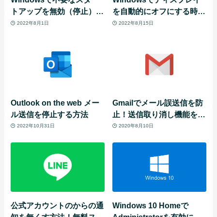
トアップを無効（停止）す
を自動的にオフにする時間
る方法
を設定する方法
2022年8月1日
2022年8月15日
Outlook on the web メー
Gmailでメール誤送信を防
ル送信を停止する方法
止！送信取り消し機能を設
定する方法
2022年10月31日
2020年8月10日
公式アカウントのからの通
Windows 10 Homeで
知を無くす方法！無料スタ
Administratorを有効にす