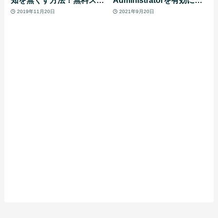
ンプをゲットしすぎて通知
る方法
2019年11月20日
2021年9月20日
が止まらない人は必見！