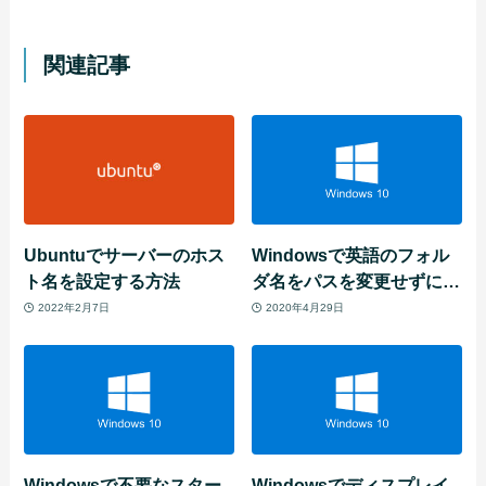
関連記事
Ubuntuでサーバーのホス
Windowsで英語のフォル
ト名を設定する方法
ダ名をパスを変更せずに日
本語のフォルダ名に見せか
2022年2月7日
2020年4月29日
ける方法
Windowsで不要なスター
Windowsでディスプレイ