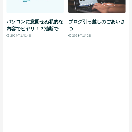
パソコンに意図せぬ私的な
ブログ引っ越しのごあいさ
内容でヒヤリ！？油断でき
つ
ない閲覧履歴
2024年1月14日
2023年1月2日