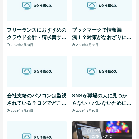
フリーランスにおすすめの
ブックマークで情報漏
クラウド会計・請求書サー
洩！？対策がなおざりにな
ビス
りがちな、ブックマークバ
2023年3月28日
2024年1月28日
ーの非表示問題
会社支給のパソコンは監視
SNSが職場の人に見つか
されている？ログでどこま
らない・バレないために。
でわかる？テレワークでも
設定をSNS別に解説しま
2023年4月24日
2023年1月30日
監視できる？
す