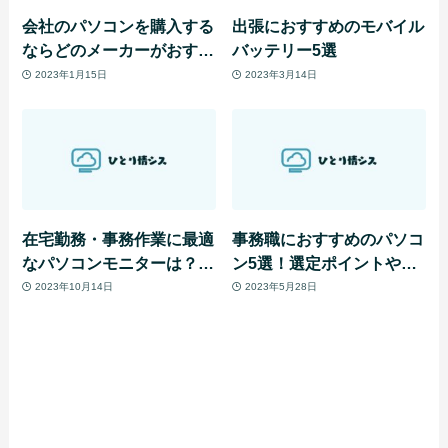
会社のパソコンを購入する
出張におすすめのモバイル
ならどのメーカーがおすす
バッテリー5選
め？情シス歴20年の経験
2023年1月15日
2023年3月14日
から答えます
在宅勤務・事務作業に最適
事務職におすすめのパソコ
なパソコンモニターは？用
ン5選！選定ポイントや必
途や目的別におすすめを紹
要スペックも解説
2023年10月14日
2023年5月28日
介