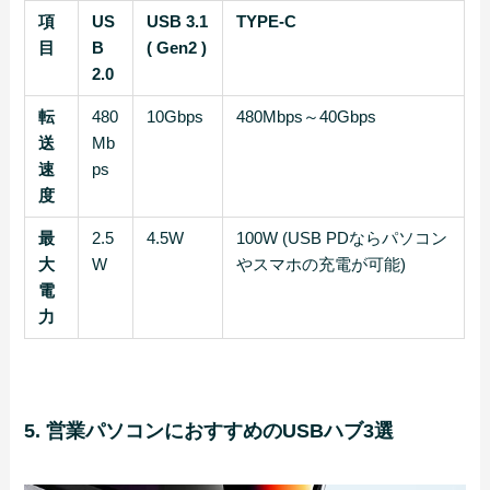
項
US
USB 3.1
TYPE-C
目
B
( Gen2 )
2.0
転
480
10Gbps
480Mbps～40Gbps
送
Mb
速
ps
度
最
2.5
4.5W
100W (USB PDならパソコン
大
W
やスマホの充電が可能)
電
力
5. 営業パソコンにおすすめのUSBハブ3選